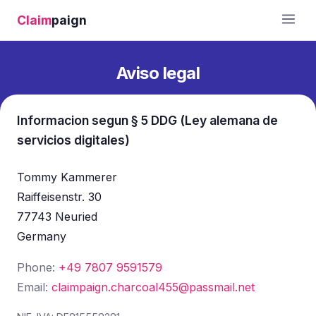
Claim
paign
Aviso legal
Informacion segun § 5 DDG (Ley alemana de
servicios digitales)
Tommy Kammerer
Raiffeisenstr. 30
77743 Neuried
Germany
Phone:
+49 7807 9591579
Email:
claimpaign.charcoal455@passmail.net