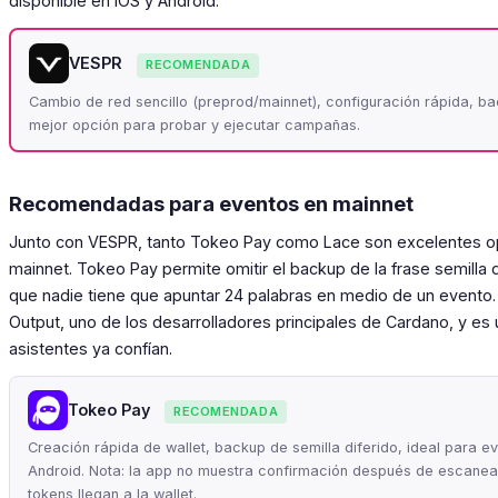
disponible en iOS y Android.
VESPR
RECOMENDADA
Cambio de red sencillo (preprod/mainnet), configuración rápida, bac
mejor opción para probar y ejecutar campañas.
Recomendadas para eventos en mainnet
Junto con VESPR, tanto Tokeo Pay como Lace son excelentes op
mainnet. Tokeo Pay permite omitir el backup de la frase semilla dur
que nadie tiene que apuntar 24 palabras en medio de un evento. 
Output, uno de los desarrolladores principales de Cardano, y e
asistentes ya confían.
Tokeo Pay
RECOMENDADA
Creación rápida de wallet, backup de semilla diferido, ideal para ev
Android. Nota: la app no muestra confirmación después de escanear
tokens llegan a la wallet.