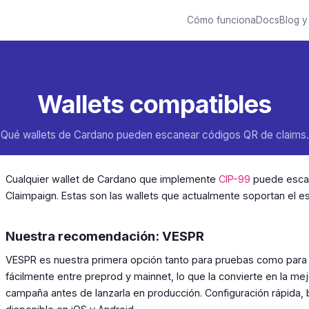
Cómo funciona
Docs
Blog y
Wallets compatibles
Qué wallets de Cardano pueden escanear códigos QR de claims.
Cualquier wallet de Cardano que implemente
CIP-99
puede escan
Claimpaign. Estas son las wallets que actualmente soportan el es
Nuestra recomendación: VESPR
VESPR es nuestra primera opción tanto para pruebas como para
fácilmente entre preprod y mainnet, lo que la convierte en la mejo
campaña antes de lanzarla en producción. Configuración rápida, 